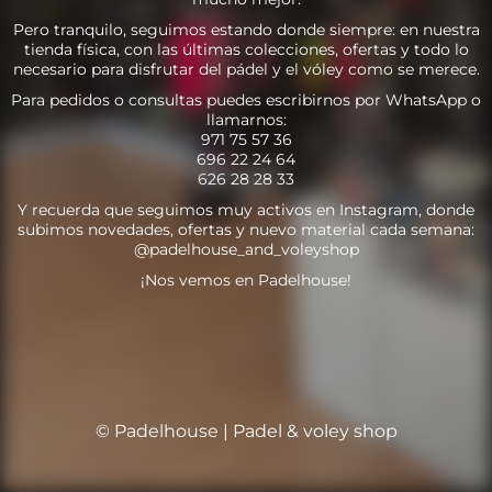
Pero tranquilo, seguimos estando donde siempre: en nuestra
tienda física, con las últimas colecciones, ofertas y todo lo
necesario para disfrutar del pádel y el vóley como se merece.
Para pedidos o consultas puedes escribirnos por WhatsApp o
llamarnos:
971 75 57 36
696 22 24 64
626 28 28 33
Y recuerda que seguimos muy activos en Instagram, donde
subimos novedades, ofertas y nuevo material cada semana:
@padelhouse_and_voleyshop
¡Nos vemos en Padelhouse!
© Padelhouse | Padel & voley shop