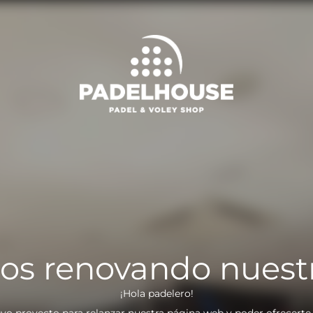
os renovando nuest
¡Hola padelero!
vo proyecto para relanzar nuestra página web y poder ofrecerte