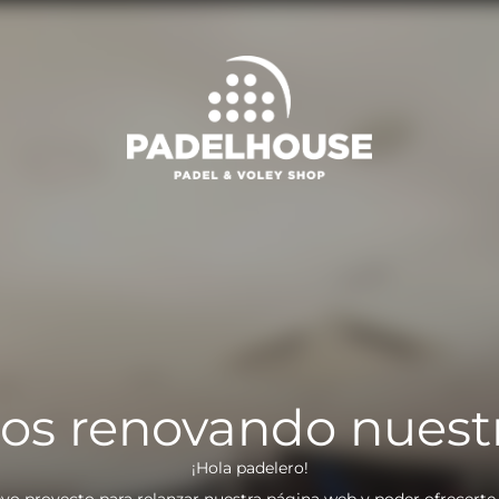
os renovando nuest
¡Hola padelero!
vo proyecto para relanzar nuestra página web y poder ofrecerte