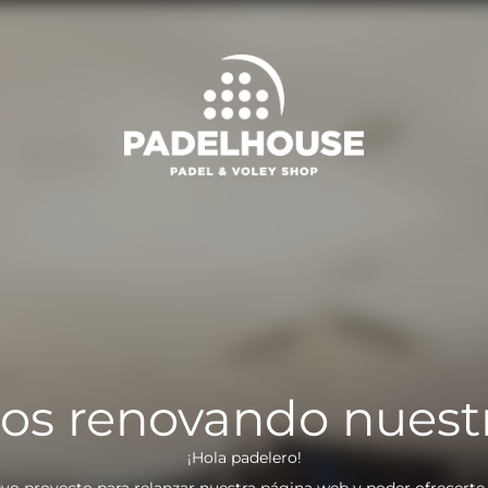
os renovando nuest
¡Hola padelero!
vo proyecto para relanzar nuestra página web y poder ofrecerte