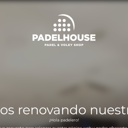
os renovando nuest
¡Hola padelero!
vo proyecto para relanzar nuestra página web y poder ofrecerte