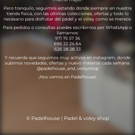
Pero tranquilo, seguimos estando donde siempre: en nuestra
tienda física, con las últimas colecciones, ofertas y todo lo
necesario para disfrutar del pádel y el vóley como se merece.
Para pedidos o consultas puedes escribirnos por WhatsApp o
llamarnos:
971 75 57 36
696 22 24 64
626 28 28 33
Y recuerda que seguimos muy activos en Instagram, donde
subimos novedades, ofertas y nuevo material cada semana:
@padelhouse_and_voleyshop
¡Nos vemos en Padelhouse!
© Padelhouse | Padel & voley shop