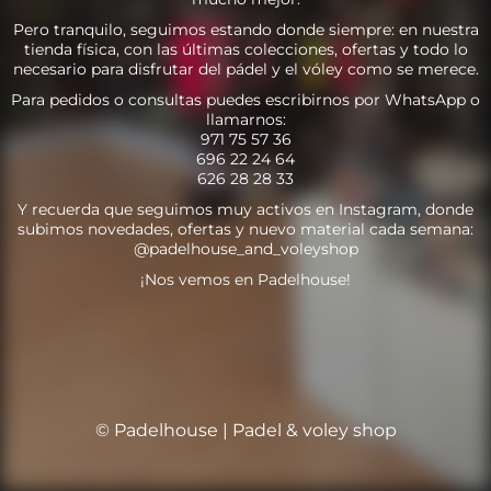
Pero tranquilo, seguimos estando donde siempre: en nuestra
tienda física, con las últimas colecciones, ofertas y todo lo
necesario para disfrutar del pádel y el vóley como se merece.
Para pedidos o consultas puedes escribirnos por WhatsApp o
llamarnos:
971 75 57 36
696 22 24 64
626 28 28 33
Y recuerda que seguimos muy activos en Instagram, donde
subimos novedades, ofertas y nuevo material cada semana:
@padelhouse_and_voleyshop
¡Nos vemos en Padelhouse!
© Padelhouse | Padel & voley shop