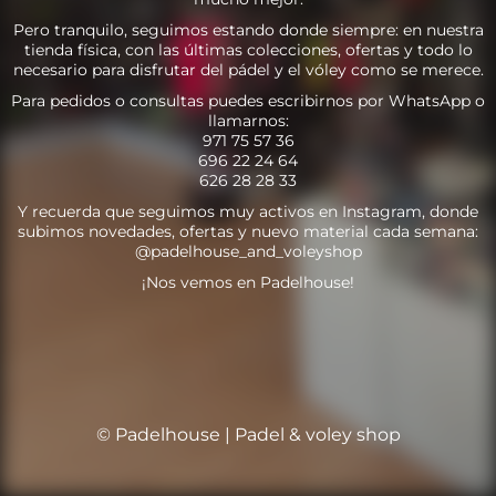
Pero tranquilo, seguimos estando donde siempre: en nuestra
tienda física, con las últimas colecciones, ofertas y todo lo
necesario para disfrutar del pádel y el vóley como se merece.
Para pedidos o consultas puedes escribirnos por WhatsApp o
llamarnos:
971 75 57 36
696 22 24 64
626 28 28 33
Y recuerda que seguimos muy activos en Instagram, donde
subimos novedades, ofertas y nuevo material cada semana:
@padelhouse_and_voleyshop
¡Nos vemos en Padelhouse!
© Padelhouse | Padel & voley shop