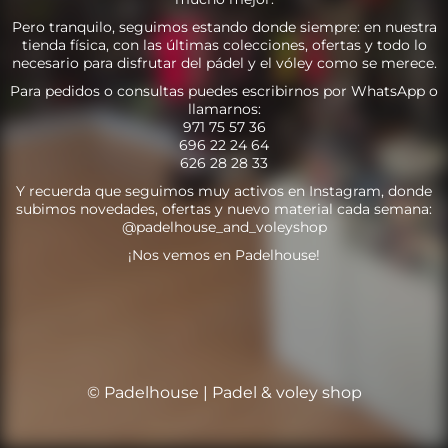
Pero tranquilo, seguimos estando donde siempre: en nuestra
tienda física, con las últimas colecciones, ofertas y todo lo
necesario para disfrutar del pádel y el vóley como se merece.
Para pedidos o consultas puedes escribirnos por WhatsApp o
llamarnos:
971 75 57 36
696 22 24 64
626 28 28 33
Y recuerda que seguimos muy activos en Instagram, donde
subimos novedades, ofertas y nuevo material cada semana:
@padelhouse_and_voleyshop
¡Nos vemos en Padelhouse!
© Padelhouse | Padel & voley shop