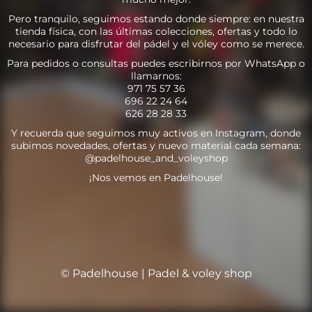
Pero tranquilo, seguimos estando donde siempre: en nuestra
tienda física, con las últimas colecciones, ofertas y todo lo
necesario para disfrutar del pádel y el vóley como se merece.
Para pedidos o consultas puedes escribirnos por WhatsApp o
llamarnos:
971 75 57 36
696 22 24 64
626 28 28 33
Y recuerda que seguimos muy activos en Instagram, donde
subimos novedades, ofertas y nuevo material cada semana:
@padelhouse_and_voleyshop
¡Nos vemos en Padelhouse!
© Padelhouse | Padel & voley shop