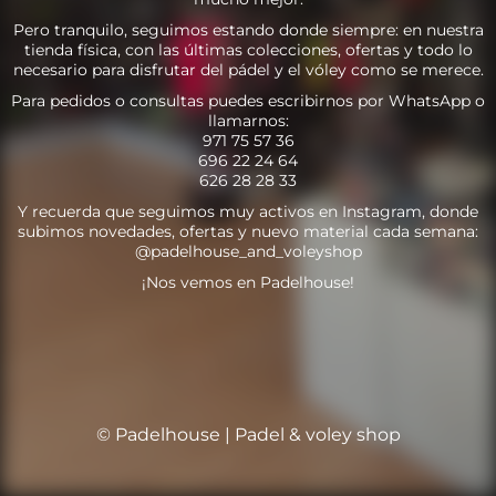
Pero tranquilo, seguimos estando donde siempre: en nuestra
tienda física, con las últimas colecciones, ofertas y todo lo
necesario para disfrutar del pádel y el vóley como se merece.
Para pedidos o consultas puedes escribirnos por WhatsApp o
llamarnos:
971 75 57 36
696 22 24 64
626 28 28 33
Y recuerda que seguimos muy activos en Instagram, donde
subimos novedades, ofertas y nuevo material cada semana:
@padelhouse_and_voleyshop
¡Nos vemos en Padelhouse!
© Padelhouse | Padel & voley shop