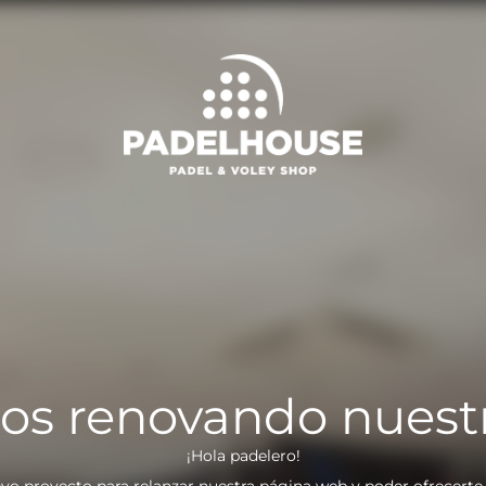
os renovando nuest
¡Hola padelero!
vo proyecto para relanzar nuestra página web y poder ofrecerte