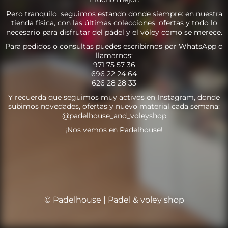
Pero tranquilo, seguimos estando donde siempre: en nuestra
tienda física, con las últimas colecciones, ofertas y todo lo
necesario para disfrutar del pádel y el vóley como se merece.
Para pedidos o consultas puedes escribirnos por WhatsApp o
llamarnos:
971 75 57 36
696 22 24 64
626 28 28 33
Y recuerda que seguimos muy activos en Instagram, donde
subimos novedades, ofertas y nuevo material cada semana:
@padelhouse_and_voleyshop
¡Nos vemos en Padelhouse!
© Padelhouse | Padel & voley shop