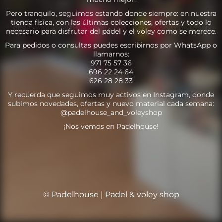
Pero tranquilo, seguimos estando donde siempre: en nuestra
tienda física, con las últimas colecciones, ofertas y todo lo
necesario para disfrutar del pádel y el vóley como se merece.
Para pedidos o consultas puedes escribirnos por WhatsApp o
llamarnos:
971 75 57 36
696 22 24 64
626 28 28 33
Y recuerda que seguimos muy activos en Instagram, donde
subimos novedades, ofertas y nuevo material cada semana:
@padelhouse_and_voleyshop
¡Nos vemos en Padelhouse!
© Padelhouse | Padel & voley shop