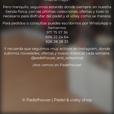
Pero tranquilo, seguimos estando donde siempre: en nuestra
tienda física, con las últimas colecciones, ofertas y todo lo
necesario para disfrutar del pádel y el vóley como se merece.
Para pedidos o consultas puedes escribirnos por WhatsApp o
llamarnos:
971 75 57 36
696 22 24 64
626 28 28 33
Y recuerda que seguimos muy activos en Instagram, donde
subimos novedades, ofertas y nuevo material cada semana:
@padelhouse_and_voleyshop
¡Nos vemos en Padelhouse!
© Padelhouse | Padel & voley shop