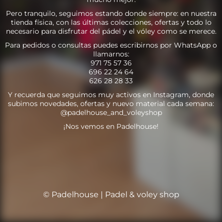
Pero tranquilo, seguimos estando donde siempre: en nuestra
tienda física, con las últimas colecciones, ofertas y todo lo
necesario para disfrutar del pádel y el vóley como se merece.
Para pedidos o consultas puedes escribirnos por WhatsApp o
llamarnos:
971 75 57 36
696 22 24 64
626 28 28 33
Y recuerda que seguimos muy activos en Instagram, donde
subimos novedades, ofertas y nuevo material cada semana:
@padelhouse_and_voleyshop
¡Nos vemos en Padelhouse!
© Padelhouse | Padel & voley shop