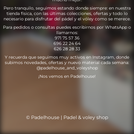
Pero tranquilo, seguimos estando donde siempre: en nuestra
tienda física, con las últimas colecciones, ofertas y todo lo
necesario para disfrutar del pádel y el vóley como se merece.
Para pedidos o consultas puedes escribirnos por WhatsApp o
llamarnos:
971 75 57 36
696 22 24 64
626 28 28 33
Y recuerda que seguimos muy activos en Instagram, donde
subimos novedades, ofertas y nuevo material cada semana:
@padelhouse_and_voleyshop
¡Nos vemos en Padelhouse!
© Padelhouse | Padel & voley shop