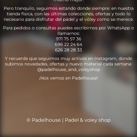
Pero tranquilo, seguimos estando donde siempre: en nuestra
tienda física, con las últimas colecciones, ofertas y todo lo
necesario para disfrutar del pádel y el vóley como se merece.
Para pedidos o consultas puedes escribirnos por WhatsApp o
llamarnos:
971 75 57 36
696 22 24 64
626 28 28 33
Y recuerda que seguimos muy activos en Instagram, donde
subimos novedades, ofertas y nuevo material cada semana:
@padelhouse_and_voleyshop
¡Nos vemos en Padelhouse!
© Padelhouse | Padel & voley shop