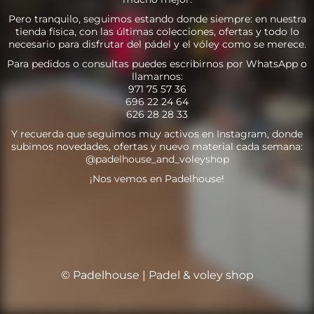
Pero tranquilo, seguimos estando donde siempre: en nuestra
tienda física, con las últimas colecciones, ofertas y todo lo
necesario para disfrutar del pádel y el vóley como se merece.
Para pedidos o consultas puedes escribirnos por WhatsApp o
llamarnos:
971 75 57 36
696 22 24 64
626 28 28 33
Y recuerda que seguimos muy activos en Instagram, donde
subimos novedades, ofertas y nuevo material cada semana:
@padelhouse_and_voleyshop
¡Nos vemos en Padelhouse!
© Padelhouse | Padel & voley shop