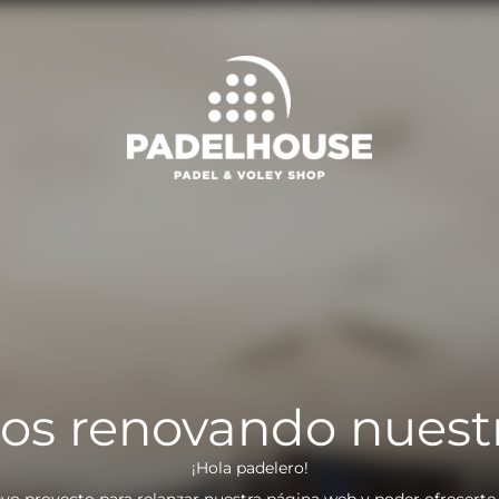
os renovando nuest
¡Hola padelero!
vo proyecto para relanzar nuestra página web y poder ofrecerte