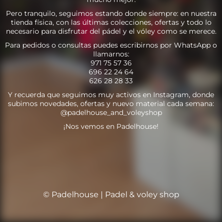
Pero tranquilo, seguimos estando donde siempre: en nuestra
tienda física, con las últimas colecciones, ofertas y todo lo
necesario para disfrutar del pádel y el vóley como se merece.
Para pedidos o consultas puedes escribirnos por WhatsApp o
llamarnos:
971 75 57 36
696 22 24 64
626 28 28 33
Y recuerda que seguimos muy activos en Instagram, donde
subimos novedades, ofertas y nuevo material cada semana:
@padelhouse_and_voleyshop
¡Nos vemos en Padelhouse!
© Padelhouse | Padel & voley shop