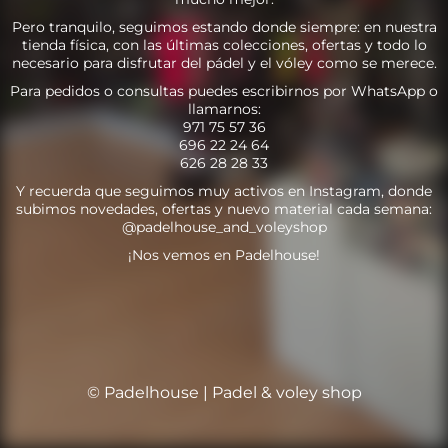
Pero tranquilo, seguimos estando donde siempre: en nuestra
tienda física, con las últimas colecciones, ofertas y todo lo
necesario para disfrutar del pádel y el vóley como se merece.
Para pedidos o consultas puedes escribirnos por WhatsApp o
llamarnos:
971 75 57 36
696 22 24 64
626 28 28 33
Y recuerda que seguimos muy activos en Instagram, donde
subimos novedades, ofertas y nuevo material cada semana:
@padelhouse_and_voleyshop
¡Nos vemos en Padelhouse!
© Padelhouse | Padel & voley shop