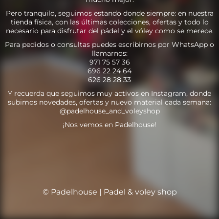
Pero tranquilo, seguimos estando donde siempre: en nuestra
tienda física, con las últimas colecciones, ofertas y todo lo
necesario para disfrutar del pádel y el vóley como se merece.
Para pedidos o consultas puedes escribirnos por WhatsApp o
llamarnos:
971 75 57 36
696 22 24 64
626 28 28 33
Y recuerda que seguimos muy activos en Instagram, donde
subimos novedades, ofertas y nuevo material cada semana:
@padelhouse_and_voleyshop
¡Nos vemos en Padelhouse!
© Padelhouse | Padel & voley shop