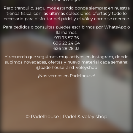
Pero tranquilo, seguimos estando donde siempre: en nuestra
tienda física, con las últimas colecciones, ofertas y todo lo
necesario para disfrutar del pádel y el vóley como se merece.
Para pedidos o consultas puedes escribirnos por WhatsApp o
llamarnos:
971 75 57 36
696 22 24 64
626 28 28 33
Y recuerda que seguimos muy activos en Instagram, donde
subimos novedades, ofertas y nuevo material cada semana:
@padelhouse_and_voleyshop
¡Nos vemos en Padelhouse!
© Padelhouse | Padel & voley shop