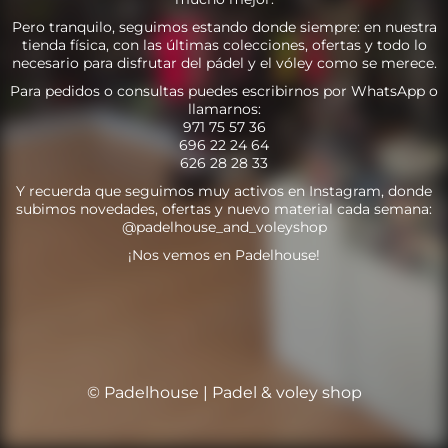
Pero tranquilo, seguimos estando donde siempre: en nuestra
tienda física, con las últimas colecciones, ofertas y todo lo
necesario para disfrutar del pádel y el vóley como se merece.
Para pedidos o consultas puedes escribirnos por WhatsApp o
llamarnos:
971 75 57 36
696 22 24 64
626 28 28 33
Y recuerda que seguimos muy activos en Instagram, donde
subimos novedades, ofertas y nuevo material cada semana:
@padelhouse_and_voleyshop
¡Nos vemos en Padelhouse!
© Padelhouse | Padel & voley shop