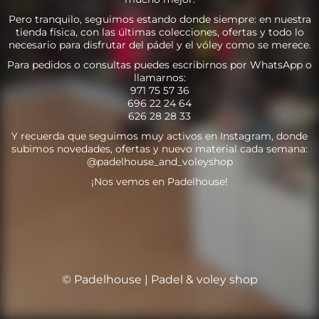
Pero tranquilo, seguimos estando donde siempre: en nuestra
tienda física, con las últimas colecciones, ofertas y todo lo
necesario para disfrutar del pádel y el vóley como se merece.
Para pedidos o consultas puedes escribirnos por WhatsApp o
llamarnos:
971 75 57 36
696 22 24 64
626 28 28 33
Y recuerda que seguimos muy activos en Instagram, donde
subimos novedades, ofertas y nuevo material cada semana:
@padelhouse_and_voleyshop
¡Nos vemos en Padelhouse!
© Padelhouse | Padel & voley shop