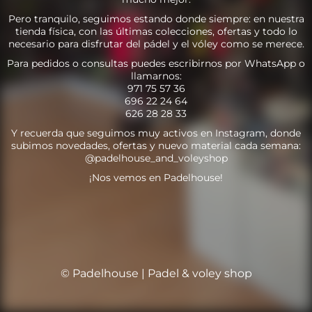
Pero tranquilo, seguimos estando donde siempre: en nuestra
tienda física, con las últimas colecciones, ofertas y todo lo
necesario para disfrutar del pádel y el vóley como se merece.
Para pedidos o consultas puedes escribirnos por WhatsApp o
llamarnos:
971 75 57 36
696 22 24 64
626 28 28 33
Y recuerda que seguimos muy activos en Instagram, donde
subimos novedades, ofertas y nuevo material cada semana:
@padelhouse_and_voleyshop
¡Nos vemos en Padelhouse!
© Padelhouse | Padel & voley shop