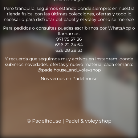
Pero tranquilo, seguimos estando donde siempre: en nuestra
tienda física, con las últimas colecciones, ofertas y todo lo
necesario para disfrutar del pádel y el vóley como se merece.
Para pedidos o consultas puedes escribirnos por WhatsApp o
llamarnos:
971 75 57 36
696 22 24 64
626 28 28 33
Y recuerda que seguimos muy activos en Instagram, donde
subimos novedades, ofertas y nuevo material cada semana:
@padelhouse_and_voleyshop
¡Nos vemos en Padelhouse!
© Padelhouse | Padel & voley shop