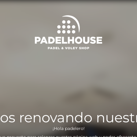
os renovando nuest
¡Hola padelero!
vo proyecto para relanzar nuestra página web y poder ofrecerte