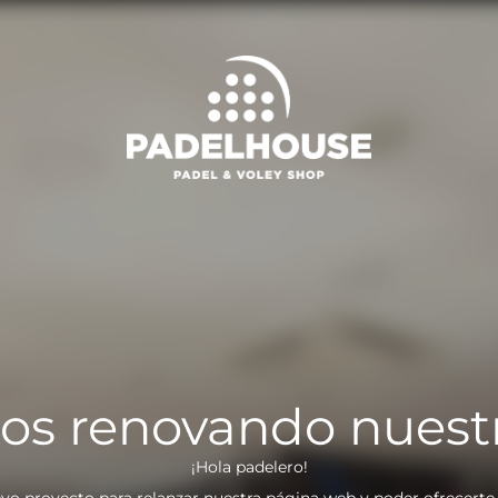
os renovando nuest
¡Hola padelero!
vo proyecto para relanzar nuestra página web y poder ofrecerte