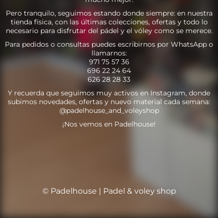
Pero tranquilo, seguimos estando donde siempre: en nuestra
tienda física, con las últimas colecciones, ofertas y todo lo
necesario para disfrutar del pádel y el vóley como se merece.
Para pedidos o consultas puedes escribirnos por WhatsApp o
llamarnos:
971 75 57 36
696 22 24 64
626 28 28 33
Y recuerda que seguimos muy activos en Instagram, donde
subimos novedades, ofertas y nuevo material cada semana:
@padelhouse_and_voleyshop
¡Nos vemos en Padelhouse!
© Padelhouse | Padel & voley shop