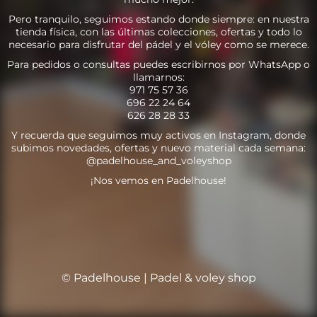
Pero tranquilo, seguimos estando donde siempre: en nuestra
tienda física, con las últimas colecciones, ofertas y todo lo
necesario para disfrutar del pádel y el vóley como se merece.
Para pedidos o consultas puedes escribirnos por WhatsApp o
llamarnos:
971 75 57 36
696 22 24 64
626 28 28 33
Y recuerda que seguimos muy activos en Instagram, donde
subimos novedades, ofertas y nuevo material cada semana:
@padelhouse_and_voleyshop
¡Nos vemos en Padelhouse!
© Padelhouse | Padel & voley shop