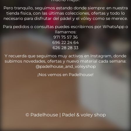
Pero tranquilo, seguimos estando donde siempre: en nuestra
tienda física, con las últimas colecciones, ofertas y todo lo
necesario para disfrutar del pádel y el vóley como se merece.
Para pedidos o consultas puedes escribirnos por WhatsApp o
llamarnos:
971 75 57 36
696 22 24 64
626 28 28 33
Y recuerda que seguimos muy activos en Instagram, donde
subimos novedades, ofertas y nuevo material cada semana:
@padelhouse_and_voleyshop
¡Nos vemos en Padelhouse!
© Padelhouse | Padel & voley shop