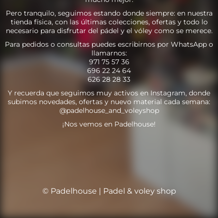
Pero tranquilo, seguimos estando donde siempre: en nuestra
tienda física, con las últimas colecciones, ofertas y todo lo
necesario para disfrutar del pádel y el vóley como se merece.
Para pedidos o consultas puedes escribirnos por WhatsApp o
llamarnos:
971 75 57 36
696 22 24 64
626 28 28 33
Y recuerda que seguimos muy activos en Instagram, donde
subimos novedades, ofertas y nuevo material cada semana:
@padelhouse_and_voleyshop
¡Nos vemos en Padelhouse!
© Padelhouse | Padel & voley shop