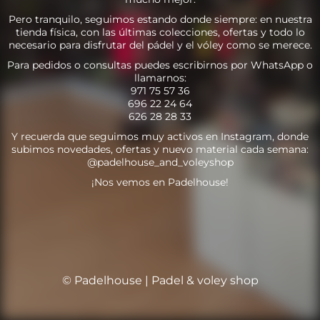
Pero tranquilo, seguimos estando donde siempre: en nuestra
tienda física, con las últimas colecciones, ofertas y todo lo
necesario para disfrutar del pádel y el vóley como se merece.
Para pedidos o consultas puedes escribirnos por WhatsApp o
llamarnos:
971 75 57 36
696 22 24 64
626 28 28 33
Y recuerda que seguimos muy activos en Instagram, donde
subimos novedades, ofertas y nuevo material cada semana:
@padelhouse_and_voleyshop
¡Nos vemos en Padelhouse!
© Padelhouse | Padel & voley shop