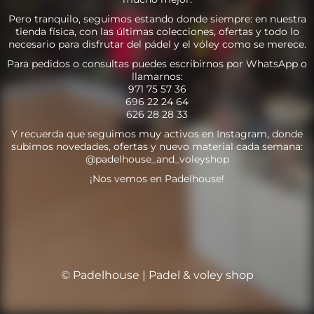
Pero tranquilo, seguimos estando donde siempre: en nuestra
tienda física, con las últimas colecciones, ofertas y todo lo
necesario para disfrutar del pádel y el vóley como se merece.
Para pedidos o consultas puedes escribirnos por WhatsApp o
llamarnos:
971 75 57 36
696 22 24 64
626 28 28 33
Y recuerda que seguimos muy activos en Instagram, donde
subimos novedades, ofertas y nuevo material cada semana:
@padelhouse_and_voleyshop
¡Nos vemos en Padelhouse!
© Padelhouse | Padel & voley shop