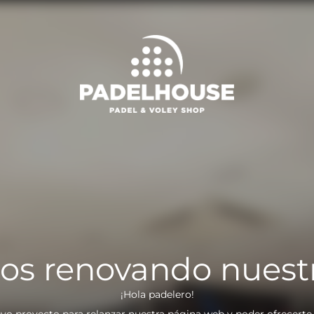
os renovando nuest
¡Hola padelero!
vo proyecto para relanzar nuestra página web y poder ofrecerte