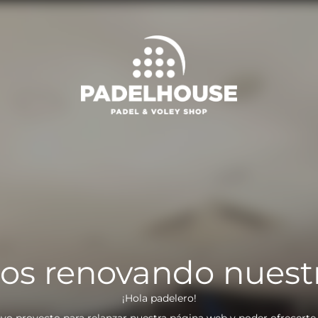
os renovando nuest
¡Hola padelero!
vo proyecto para relanzar nuestra página web y poder ofrecerte