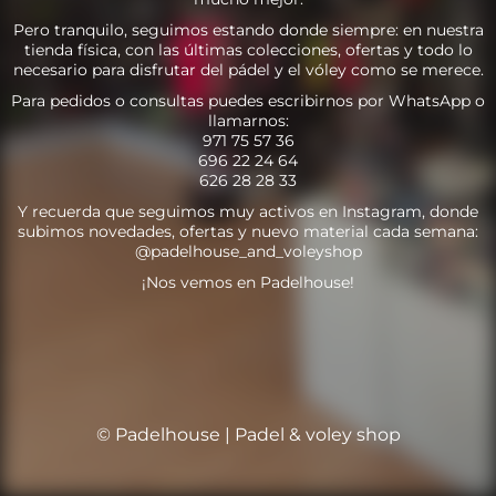
Pero tranquilo, seguimos estando donde siempre: en nuestra
tienda física, con las últimas colecciones, ofertas y todo lo
necesario para disfrutar del pádel y el vóley como se merece.
Para pedidos o consultas puedes escribirnos por WhatsApp o
llamarnos:
971 75 57 36
696 22 24 64
626 28 28 33
Y recuerda que seguimos muy activos en Instagram, donde
subimos novedades, ofertas y nuevo material cada semana:
@padelhouse_and_voleyshop
¡Nos vemos en Padelhouse!
© Padelhouse | Padel & voley shop